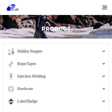
Hidden Stopper
Rope/Tapes
Injection Molding
Hardware
Label/Badge